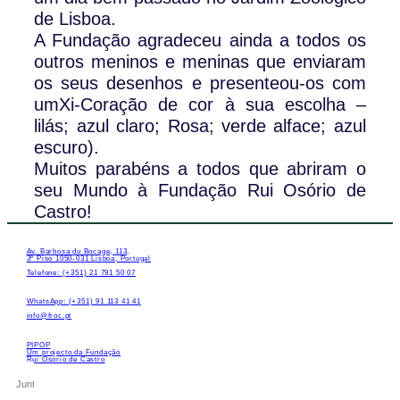
de Lisboa.
A Fundação agradeceu ainda a todos os
outros meninos e meninas que enviaram
os seus desenhos e presenteou-os com
umXi-Coração de cor à sua escolha –
lilás; azul claro; Rosa; verde alface; azul
escuro).
Muitos parabéns a todos que abriram o
seu Mundo à Fundação Rui Osório de
Castro!
Av. Barbosa du Bocage, 113,
3º Piso 1050-031 Lisboa, Portugal
Telefone: (+351) 21 791 50 07
WhatsApp: (+351) 91 113 41 41
info@froc.pt
PIPOP
Um projecto da Fundação
Rui Osório de Castro