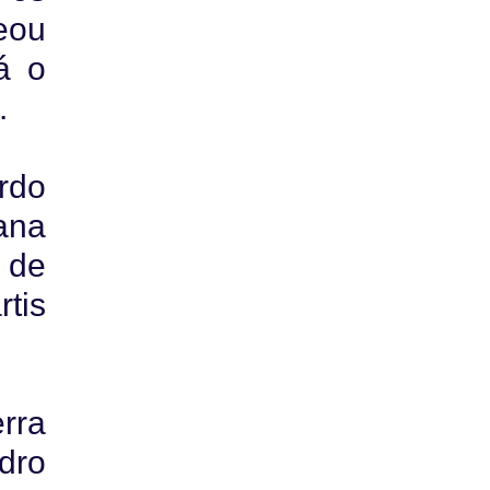
eou
á o
.
rdo
ana
 de
tis
rra
dro