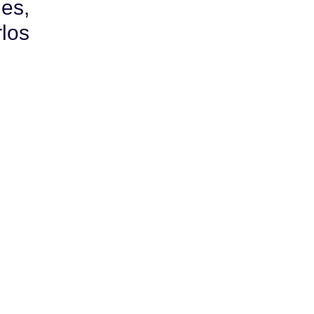
es,
los