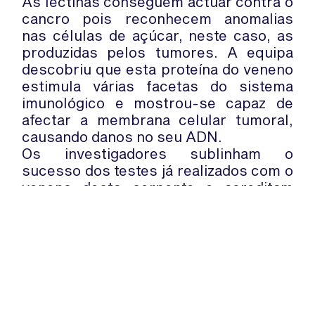
As lectinas conseguem actuar contra o
cancro pois reconhecem anomalias
nas células de açúcar, neste caso, as
produzidas pelos tumores. A equipa
descobriu que esta proteína do veneno
estimula várias facetas do sistema
imunológico e mostrou-se capaz de
afectar a membrana celular tumoral,
causando danos no seu ADN.
Os investigadores sublinham o
sucesso dos testes já realizados com o
veneno desta serpente e acreditam
que este pode surgir como uma nova
forma de combate ao cancro, no
entanto reafirmam a necessidade de
mais estudos que confirmem os seus
efeitos.
WhatsApp:
PIPOP
(+351) 91 113 41 41
Um projecto da Fundação Rui Osório