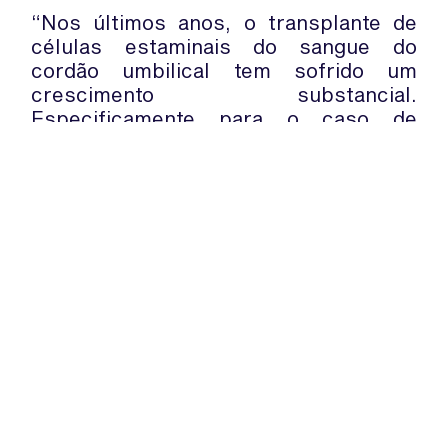
“Nos últimos anos, o transplante de
células estaminais do sangue do
cordão umbilical tem sofrido um
crescimento substancial.
Especificamente para o caso de
irmãos, as células-tronco são
actualmente a melhor opção de
tratamento existente”, acrescentou o
especialista.
WhatsApp:
PIPOP
(+351) 91 113 41 41
Um projecto da Fundação Rui Osório
info@froc.pt
de Castro
Subscrever