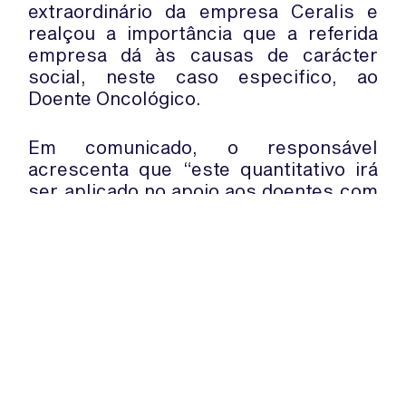
extraordinário da empresa Ceralis e
realçou a importância que a referida
empresa dá às causas de carácter
social, neste caso especifico, ao
Doente Oncológico.
Em comunicado, o responsável
acrescenta que “este quantitativo irá
ser aplicado no apoio aos doentes com
cancro mais carenciados e servirá
também de suporte às inúmeras
acções que o Núcleo Regional do Norte
promove”.
WhatsApp:
PIPOP
(+351) 91 113 41 41
Um projecto da Fundação Rui Osório
info@froc.pt
de Castro