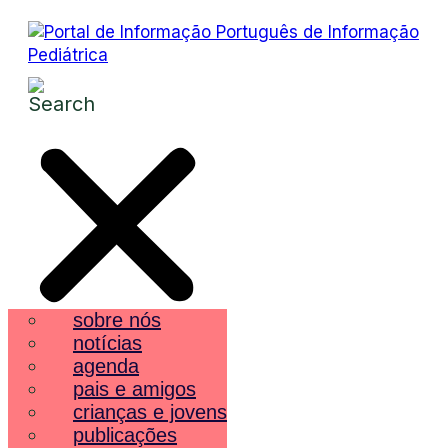
sobre nós
notícias
agenda
pais e amigos
crianças e jovens
publicações