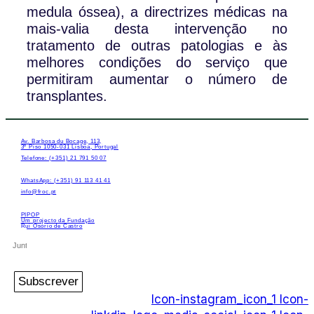
medula óssea), a directrizes médicas na
mais-valia desta intervenção no
tratamento de outras patologias e às
melhores condições do serviço que
permitiram aumentar o número de
transplantes.
Av. Barbosa du Bocage, 113,
3º Piso 1050-031 Lisboa, Portugal
Telefone: (+351) 21 791 50 07
WhatsApp: (+351) 91 113 41 41
info@froc.pt
PIPOP
Um projecto da Fundação
Rui Osório de Castro
Subscrever
Icon-instagram_icon_1
Icon-