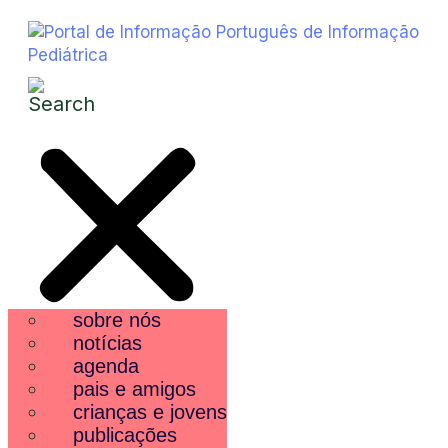
sobre nós
notícias
agenda
pais e amigos
crianças e jovens
publicações