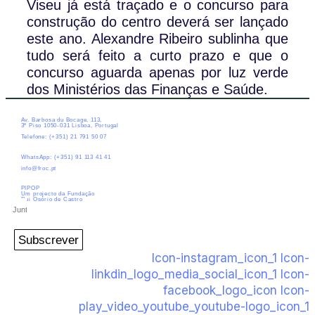
Viseu já está traçado e o concurso para
construção do centro deverá ser lançado
este ano. Alexandre Ribeiro sublinha que
tudo será feito a curto prazo e que o
concurso aguarda apenas por luz verde
dos Ministérios das Finanças e Saúde.
Av. Barbosa du Bocage, 113,
3º Piso 1050-031 Lisboa, Portugal
Telefone: (+351) 21 791 50 07
WhatsApp: (+351) 91 113 41 41
info@froc.pt
PIPOP
Um projecto da Fundação
Rui Osório de Castro
Subscrever
Icon-instagram_icon_1
Icon-
linkdin_logo_media_social_icon_1
Icon-
facebook_logo_icon
Icon-
play_video_youtube_youtube-logo_icon_1