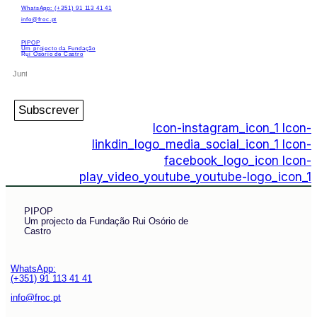
WhatsApp: (+351) 91 113 41 41
info@froc.pt
PIPOP
Um projecto da Fundação
Rui Osório de Castro
Subscrever
Icon-instagram_icon_1
Icon-
linkdin_logo_media_social_icon_1
Icon-
facebook_logo_icon
Icon-
play_video_youtube_youtube-logo_icon_1
PIPOP
Um projecto da Fundação Rui Osório de
Castro
WhatsApp:
(+351) 91 113 41 41
info@froc.pt