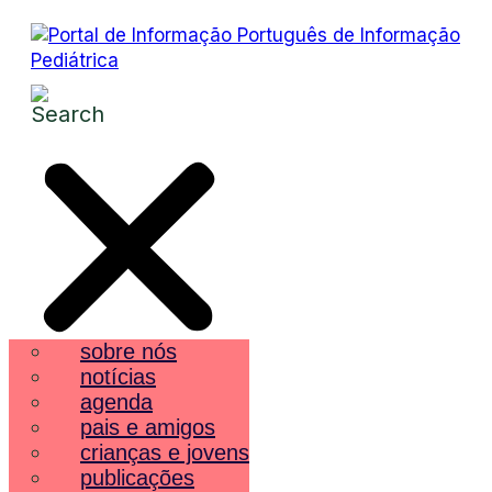
sobre nós
notícias
agenda
pais e amigos
crianças e jovens
publicações