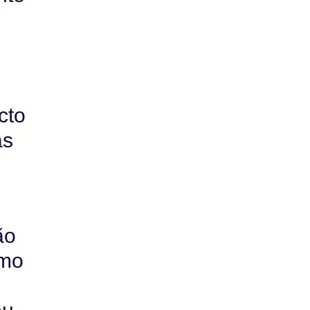
o
cto
as
ão
omo