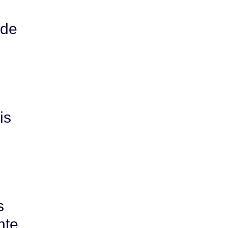
 de
is
s
nte