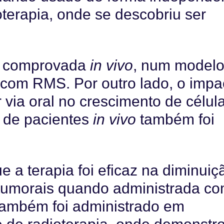
erapia, onde se descobriu ser
ra comprovada
in vivo
, num model
 com RMS. Por outro lado, o impa
via oral no crescimento de célul
 de pacientes
in vivo
também foi
 a terapia foi eficaz na diminuiç
tumorais quando administrada c
Também foi administrado em