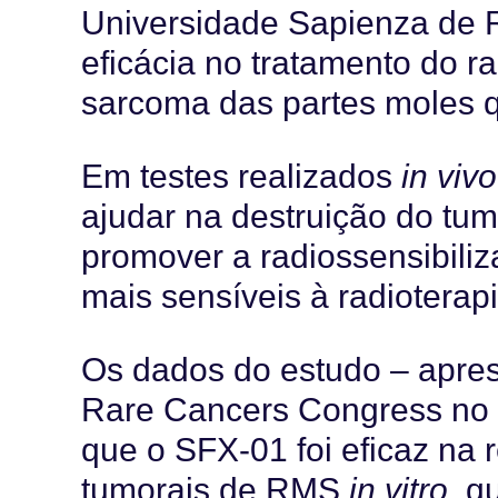
Universidade Sapienza de R
eficácia no tratamento do 
sarcoma das partes moles q
Em testes realizados
in vivo
ajudar na destruição do tu
promover a radiossensibiliz
mais sensíveis à radioterap
Os dados do estudo – apr
Rare Cancers Congress no 
que o SFX-01 foi eficaz na 
tumorais de RMS
in vitro
, q