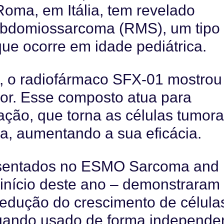
oma, em Itália, tem revelado
rabdomiossarcoma (RMS), um tipo
ue ocorre em idade pediátrica.
, o radiofármaco SFX-01 mostrou
mor. Esse composto atua para
ação, que torna as células tumora
ia, aumentando a sua eficácia.
esentados no ESMO Sarcoma and
início deste ano – demonstraram
redução do crescimento de célula
uando usado de forma independe