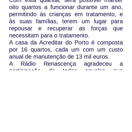
Com esta quantia, será possível manter
oito quartos a funcionar durante um ano,
permitindo às crianças em tratamento, e
às suas famílias, terem um lugar para
repousar e recuperar as forças que
necessitam para o tratamento.
A casa da Acreditar do Porto é composta
por 16 quartos, cada um com um custo
anual de manutenção de 13 mil euros.
A Rádio Renascença agradeceu a
participação de todos aqueles que
ajudaram: “A sua ajuda foi fundamental e,
por isso, a Renascença agradece a todos
os que participaram: Muito obrigado.”.
A Acreditar foi criada em 1994 e desde aí
já acolheu centenas de famílias.
WhatsApp:
PIPOP
(+351) 91 113 41 41
Um projecto da Fundação Rui Osório de
info@froc.pt
Castro