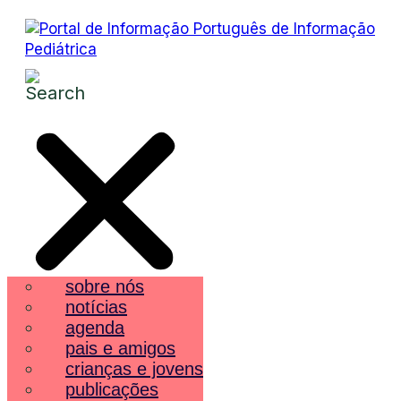
sobre nós
notícias
agenda
pais e amigos
crianças e jovens
publicações