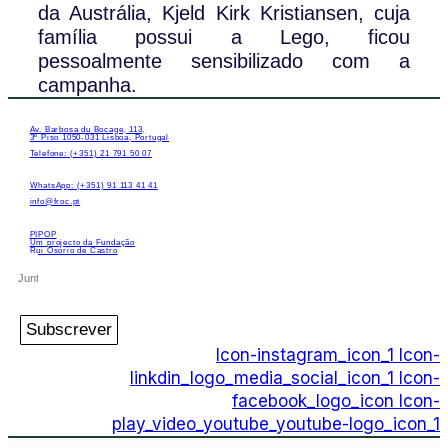
da Austrália, Kjeld Kirk Kristiansen, cuja
família possui a Lego, ficou
pessoalmente sensibilizado com a
campanha.
Av. Barbosa du Bocage, 113,
3º Piso 1050-031 Lisboa, Portugal
Telefone: (+351) 21 791 50 07
WhatsApp: (+351) 91 113 41 41
info@froc.pt
PIPOP
Um projecto da Fundação
Rui Osório de Castro
Subscrever
Icon-instagram_icon_1
Icon-
linkdin_logo_media_social_icon_1
Icon-
facebook_logo_icon
Icon-
play_video_youtube_youtube-logo_icon_1