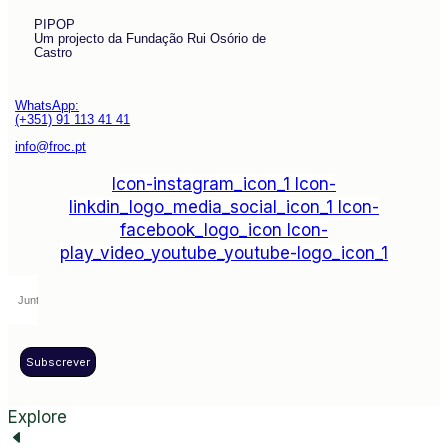
PIPOP
Um projecto da Fundação Rui Osório de
Castro
WhatsApp:
(+351) 91 113 41 41
info@froc.pt
Icon-instagram_icon_1
Icon-
linkdin_logo_media_social_icon_1
Icon-
facebook_logo_icon
Icon-
play_video_youtube_youtube-logo_icon_1
Subscrever
Explore