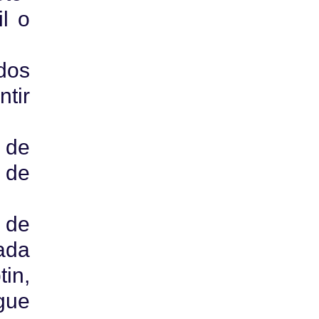
il o
dos
tir
 de
 de
 de
ada
in,
gue