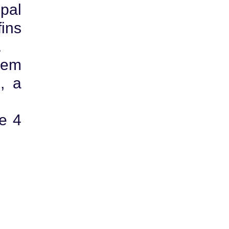
ipal
ins
.
 em
, a
e 4