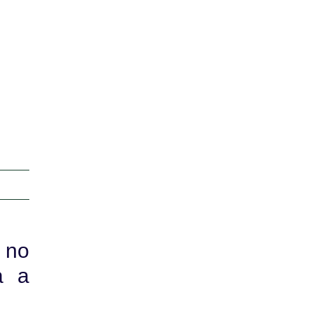
r
 no
a a