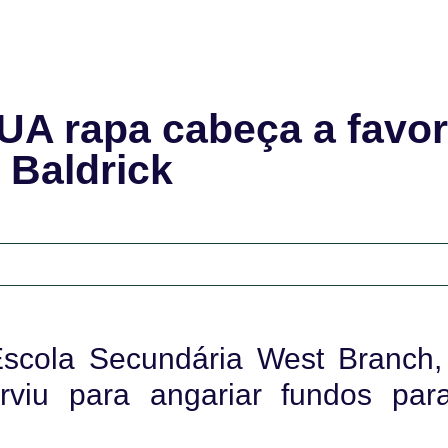
A rapa cabeça a favo
 Baldrick
scola Secundária West Branch,
rviu para angariar fundos par
.