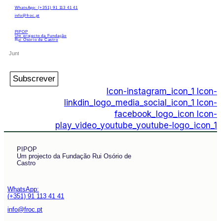
WhatsApp: (+351) 91 113 41 41
info@froc.pt
PIPOP
Um projecto da Fundação
Rui Osório de Castro
Subscrever
Icon-instagram_icon_1
Icon-
linkdin_logo_media_social_icon_1
Icon-
facebook_logo_icon
Icon-
play_video_youtube_youtube-logo_icon_1
PIPOP
Um projecto da Fundação Rui Osório de
Castro
WhatsApp:
(+351) 91 113 41 41
info@froc.pt