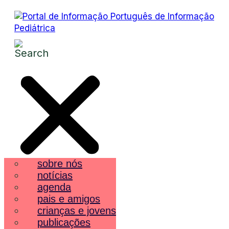
sobre nós
notícias
agenda
pais e amigos
crianças e jovens
publicações