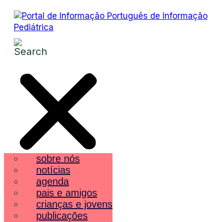
sobre nós
notícias
agenda
pais e amigos
crianças e jovens
publicações