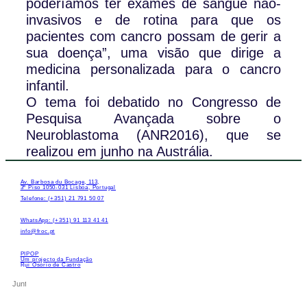
poderíamos ter exames de sangue não-
invasivos e de rotina para que os
pacientes com cancro possam de gerir a
sua doença”, uma visão que dirige a
medicina personalizada para o cancro
infantil.
O tema foi debatido no Congresso de
Pesquisa Avançada sobre o
Neuroblastoma (ANR2016), que se
realizou em junho na Austrália.
Av. Barbosa du Bocage, 113,
3º Piso 1050-031 Lisboa, Portugal
Telefone: (+351) 21 791 50 07
WhatsApp: (+351) 91 113 41 41
info@froc.pt
PIPOP
Um projecto da Fundação
Rui Osório de Castro