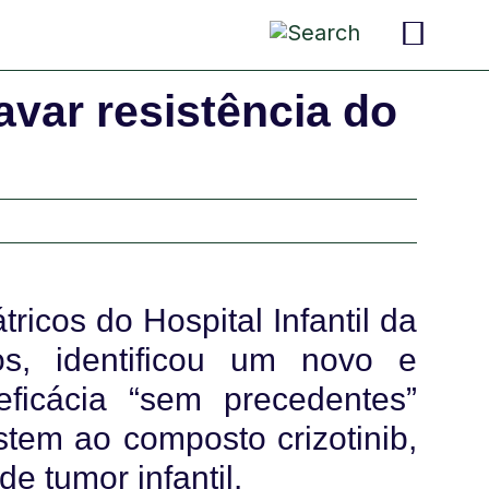
pais 
criança
convers
var resistência do
ricos do Hospital Infantil da
os, identificou um novo e
icácia “sem precedentes”
stem ao composto crizotinib,
e tumor infantil.