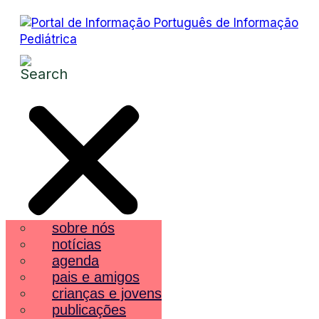
sobre nós
notícias
agenda
pais e amigos
crianças e jovens
publicações