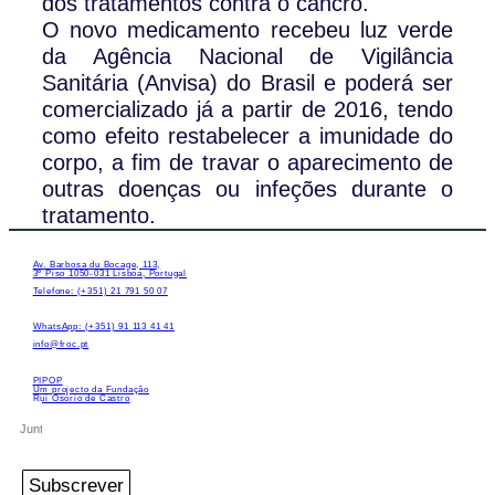
dos tratamentos contra o cancro.
O novo medicamento recebeu luz verde
da Agência Nacional de Vigilância
Sanitária (Anvisa) do Brasil e poderá ser
comercializado já a partir de 2016, tendo
como efeito restabelecer a imunidade do
corpo, a fim de travar o aparecimento de
outras doenças ou infeções durante o
tratamento.
Av. Barbosa du Bocage, 113,
3º Piso 1050-031 Lisboa, Portugal
Telefone: (+351) 21 791 50 07
WhatsApp: (+351) 91 113 41 41
info@froc.pt
PIPOP
Um projecto da Fundação
Rui Osório de Castro
Subscrever