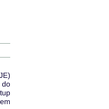
JE)
 do
tup
 em