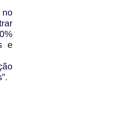
 no
rar
00%
s e
ção
”.