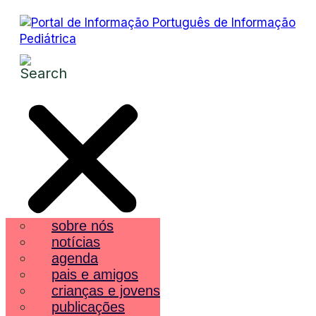
sobre nós
notícias
agenda
pais e amigos
crianças e jovens
publicações