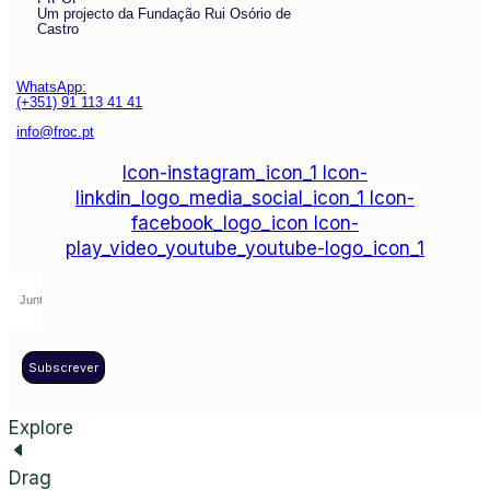
Um projecto da Fundação Rui Osório de
Castro
WhatsApp:
(+351) 91 113 41 41
info@froc.pt
Icon-instagram_icon_1
Icon-
linkdin_logo_media_social_icon_1
Icon-
facebook_logo_icon
Icon-
play_video_youtube_youtube-logo_icon_1
Subscrever
Explore
Drag