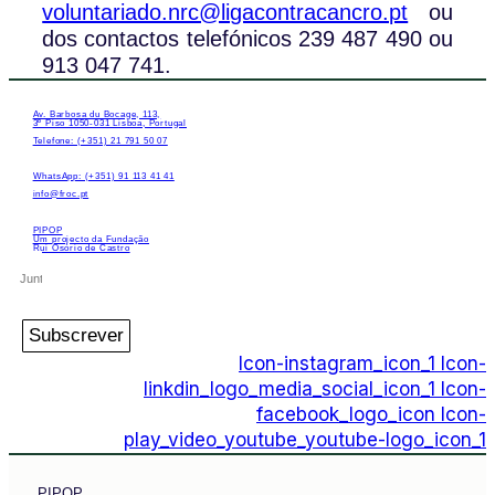
voluntariado.nrc@ligacontracancro.pt
ou
dos contactos telefónicos 239 487 490 ou
913 047 741.
Av. Barbosa du Bocage, 113,
3º Piso 1050-031 Lisboa, Portugal
Telefone: (+351) 21 791 50 07
WhatsApp: (+351) 91 113 41 41
info@froc.pt
PIPOP
Um projecto da Fundação
Rui Osório de Castro
Subscrever
Icon-instagram_icon_1
Icon-
linkdin_logo_media_social_icon_1
Icon-
facebook_logo_icon
Icon-
play_video_youtube_youtube-logo_icon_1
PIPOP