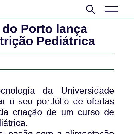
pais e
crianças 
conversas
 do Porto lança
rição Pediátrica
cnologia da Universidade
ar o seu portfólio de ofertas
 da criação de um curso de
átrica.
ocupação com a alimentação