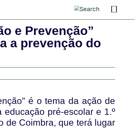
pais 
criança
convers
ção e Prevenção”
ra a prevenção do
venção” é o tema da ação de
a educação pré-escolar e 1.º
to de Coimbra, que terá lugar