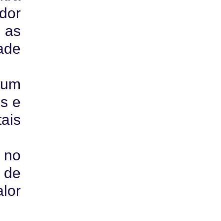
ador
 as
ade
 um
s e
ais
 no
a de
lor