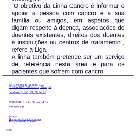
“O objetivo da Linha Cancro é informar e
apoiar a pessoa com cancro e a sua
família ou amigos, em aspetos que
digam respeito à doença, associações de
doentes existentes, direitos dos doentes
e instituições ou centros de tratamento”,
refere a Liga.
A linha também pretende ser um serviço
de referência nesta área e para os
pacientes que sofrem com cancro.
Av. Barbosa du Bocage, 113,
3º Piso 1050-031 Lisboa, Portugal
Telefone: (+351) 21 791 50 07
WhatsApp: (+351) 91 113 41 41
info@froc.pt
PIPOP
Um projecto da Fundação
Rui Osório de Castro