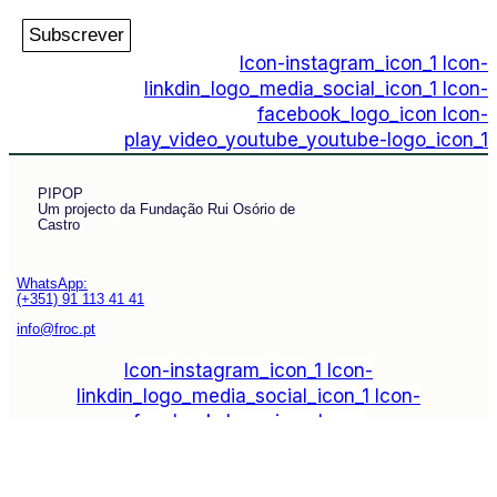
Subscrever
Icon-instagram_icon_1
Icon-
linkdin_logo_media_social_icon_1
Icon-
facebook_logo_icon
Icon-
play_video_youtube_youtube-logo_icon_1
PIPOP
Um projecto da Fundação Rui Osório de
Castro
WhatsApp:
(+351) 91 113 41 41
info@froc.pt
Icon-instagram_icon_1
Icon-
linkdin_logo_media_social_icon_1
Icon-
facebook_logo_icon
Icon-
play_video_youtube_youtube-logo_icon_1