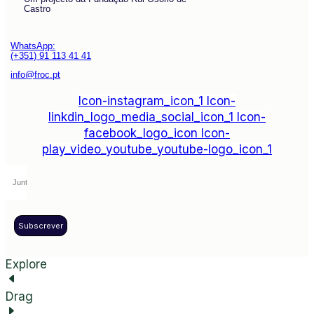
Castro
WhatsApp:
(+351) 91 113 41 41
info@froc.pt
Icon-instagram_icon_1
Icon-
linkdin_logo_media_social_icon_1
Icon-
facebook_logo_icon
Icon-
play_video_youtube_youtube-logo_icon_1
Subscrever
Explore
Drag