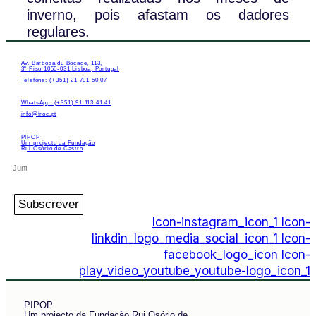
inverno, pois afastam os dadores
regulares.
Av. Barbosa du Bocage, 113,
3º Piso 1050-031 Lisboa, Portugal
Telefone: (+351) 21 791 50 07
WhatsApp: (+351) 91 113 41 41
info@froc.pt
PIPOP
Um projecto da Fundação
Rui Osório de Castro
Subscrever
Icon-instagram_icon_1
Icon-
linkdin_logo_media_social_icon_1
Icon-
facebook_logo_icon
Icon-
play_video_youtube_youtube-logo_icon_1
PIPOP
Um projecto da Fundação Rui Osório de