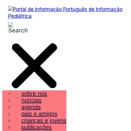
sobre nós
notícias
agenda
pais e amigos
crianças e jovens
publicações