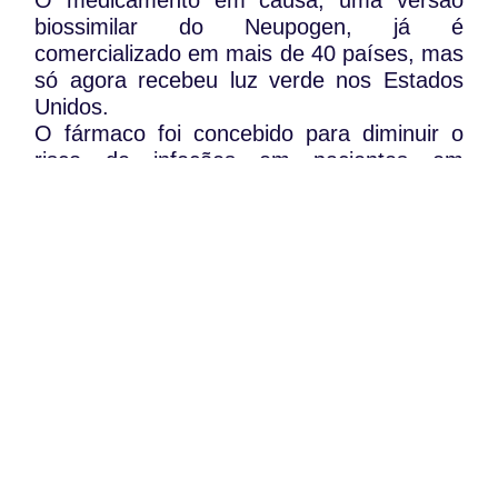
O medicamento em causa, uma versão
biossimilar do Neupogen, já é
comercializado em mais de 40 países, mas
só agora recebeu luz verde nos Estados
Unidos.
O fármaco foi concebido para diminuir o
risco de infeções em pacientes em
tratamento contra o cancro que são
submetidos a sessões de quimioterapia,
que, muitas vezes, afeta as células
brancas do sangue, dando origem ao
desenvolvimento da neutropenia.
WhatsApp:
PIPOP
(+351) 91 113 41 41
Um projecto da Fundação Rui Osório de
info@froc.pt
Castro