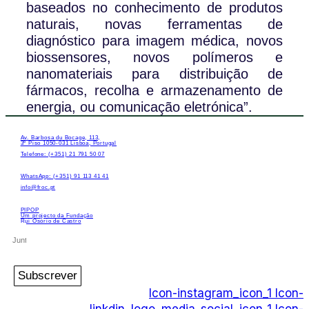
baseados no conhecimento de produtos
naturais, novas ferramentas de
diagnóstico para imagem médica, novos
biossensores, novos polímeros e
nanomateriais para distribuição de
fármacos, recolha e armazenamento de
energia, ou comunicação eletrónica”.
Av. Barbosa du Bocage, 113,
3º Piso 1050-031 Lisboa, Portugal
Telefone: (+351) 21 791 50 07
WhatsApp: (+351) 91 113 41 41
info@froc.pt
PIPOP
Um projecto da Fundação
Rui Osório de Castro
Subscrever
Icon-instagram_icon_1
Icon-