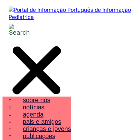
sobre nós
notícias
agenda
pais e amigos
crianças e jovens
publicações