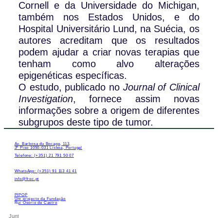
Cornell e da Universidade do Michigan,
também nos Estados Unidos, e do
Hospital Universitário Lund, na Suécia, os
autores acreditam que os resultados
podem ajudar a criar novas terapias que
tenham como alvo alterações
epigenéticas específicas.
O estudo, publicado no
Journal of Clinical
Investigation
, fornece assim novas
informações sobre a origem de diferentes
subgrupos deste tipo de tumor.
Av. Barbosa du Bocage, 113,
3º Piso 1050-031 Lisboa, Portugal
Telefone: (+351) 21 791 50 07
WhatsApp: (+351) 91 113 41 41
info@froc.pt
PIPOP
Um projecto da Fundação
Rui Osório de Castro