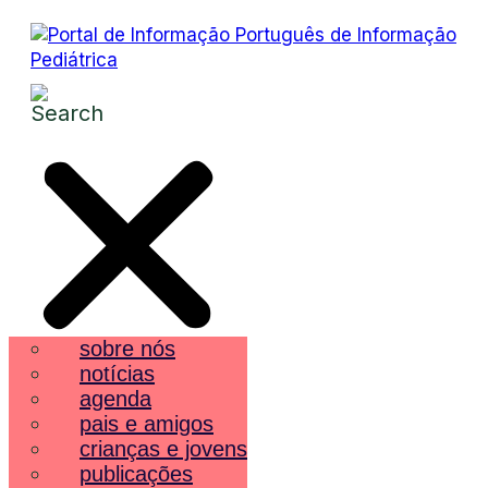
sobre nós
notícias
agenda
pais e amigos
crianças e jovens
publicações