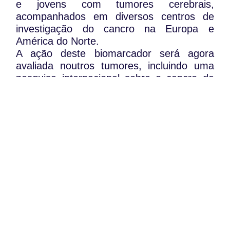
e jovens com tumores cerebrais,
acompanhados em diversos centros de
investigação do cancro na Europa e
América do Norte.
A ação deste biomarcador será agora
avaliada noutros tumores, incluindo uma
pesquisa internacional sobre o cancro da
próstata, que conta com o empenho do
Serviço de Urologia e Transplantação
Renal dos Hospitais da Universidade de
Coimbra, em parceria com instituições
alemãs, austríacas e canadianas.
WhatsApp:
PIPOP
(+351) 91 113 41 41
Um projecto da Fundação Rui Osório de
info@froc.pt
Castro