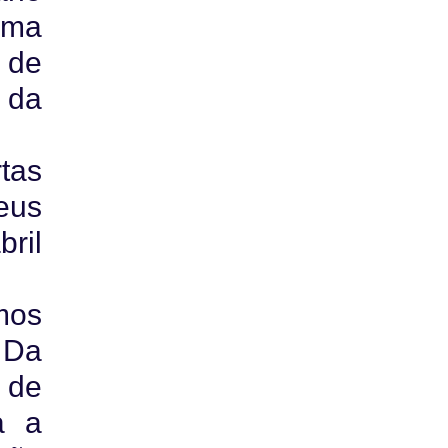
uma
 de
 da
tas
eus
bril
mos
 Da
 de
a a