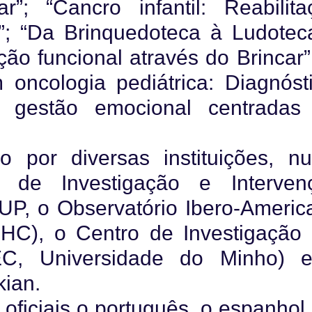
r”; “Cancro infantil: Reabilita
?”; “Da Brinquedoteca à Ludotec
o funcional através do Brincar”
oncologia pediátrica: Diagnósti
de gestão emocional centradas
 por diversas instituições, n
o de Investigação e Interven
UP, o Observatório Ibero-Americ
HC), o Centro de Investigação
EC, Universidade do Minho) 
ian.
oficiais o português, o espanhol