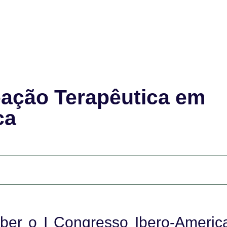
eação Terapêutica em
ca
eber o I Congresso Ibero-Americ