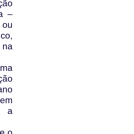
ção
a –
 ou
co,
 na
uma
ção
ano
 em
e a
 e o