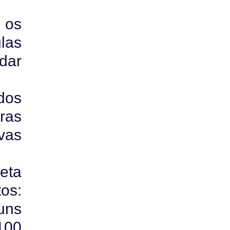
 os
las
dar
dos
ras
vas
eta
os:
guns
100