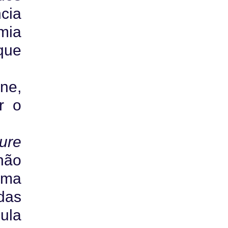
cia
mia
 que
ne,
r o
ure
não
uma
das
ula