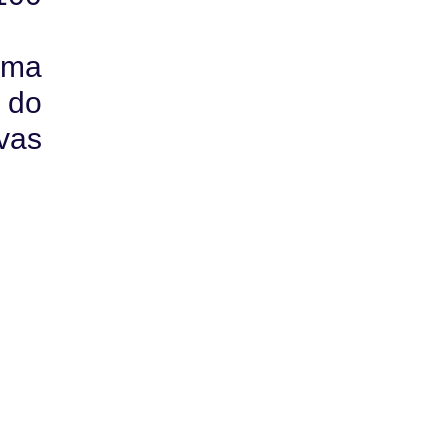
uma
 do
vas