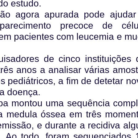
do estudo.
ção agora apurada pode ajudar
arecimento precoce de célu
a em pacientes com leucemia e mu
isadores de cinco instituições 
ês anos a analisar várias amost
 pediátricos, a fim de detetar no
da doença.
ipa montou uma sequência compl
da medula óssea em três moment
emissão, e durante a recidiva al
. Ao todo, foram sequenciados 