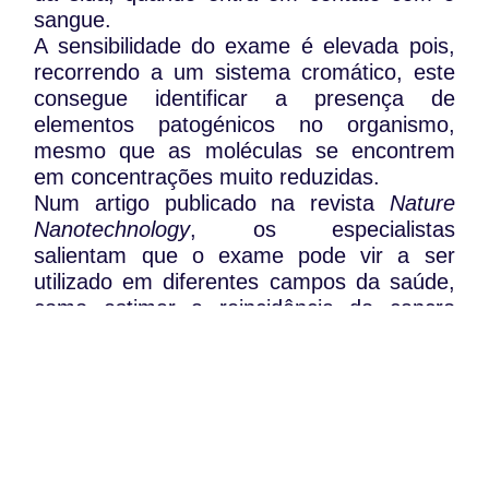
sangue.
A sensibilidade do exame é elevada pois,
recorrendo a um sistema cromático, este
consegue identificar a presença de
elementos patogénicos no organismo,
mesmo que as moléculas se encontrem
em concentrações muito reduzidas.
Num artigo publicado na revista
Nature
Nanotechnology
, os especialistas
salientam que o exame pode vir a ser
utilizado em diferentes campos da saúde,
como estimar a reincidência do cancro
após a retirada de um tumor, ou ajudar no
diagnóstico de pacientes infetados com o
VIH, quando “as cargas virais são baixas
demais para serem detetadas com os
métodos atuais”.
WhatsApp:
PIPOP