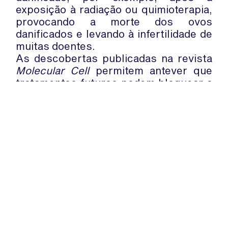
exposição à radiação ou quimioterapia,
provocando a morte dos ovos
danificados e levando à infertilidade de
muitas doentes.
As descobertas publicadas na revista
Molecular Cell
permitem antever que
tratamentos futuros podem bloquear a
função de PUMA, prevenindo a morte
de células somáticas em doentes
submetidas à quimioterapia ou a
radiação, protegendo assim a sua
fertilidade.
WhatsApp:
PIPOP
(+351) 91 113 41 41
Um projecto da Fundação Rui Osório
info@froc.pt
de Castro