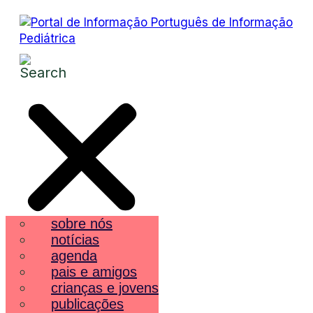
sobre nós
notícias
agenda
pais e amigos
crianças e jovens
publicações