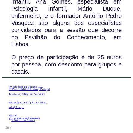
Infantil, Ana Gomes, especialista em
Psicologia Infantil, Mário Duque,
enfermeiro, e o formador António Pedro
Vasquez são alguns dos especialistas
convidados para a sessão que decorre
no Pavilhão do Conhecimento, em
Lisboa.
O preço de participação é de 25 euros
por pessoa, com desconto para grupos e
casais.
Av. Barbosa du Bocage, 113,
3º Piso 1050-031 Lisboa, Portugal
Telefone: (+351) 21 791 50 07
WhatsApp: (+351) 91 113 41 41
info@froc.pt
PIPOP
Um projecto da Fundação
Rui Osório de Castro