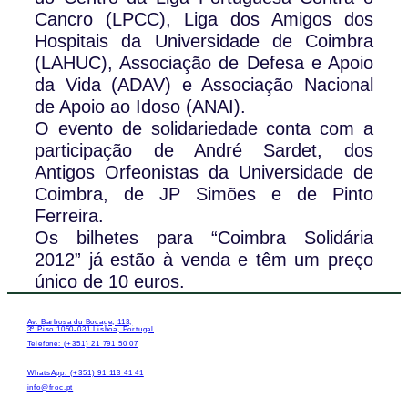
Cancro (LPCC), Liga dos Amigos dos
Hospitais da Universidade de Coimbra
(LAHUC), Associação de Defesa e Apoio
da Vida (ADAV) e Associação Nacional
de Apoio ao Idoso (ANAI).
O evento de solidariedade conta com a
participação de André Sardet, dos
Antigos Orfeonistas da Universidade de
Coimbra, de JP Simões e de Pinto
Ferreira.
Os bilhetes para “Coimbra Solidária
2012” já estão à venda e têm um preço
único de 10 euros.
Av. Barbosa du Bocage, 113,
3º Piso 1050-031 Lisboa, Portugal
Telefone: (+351) 21 791 50 07
WhatsApp: (+351) 91 113 41 41
info@froc.pt