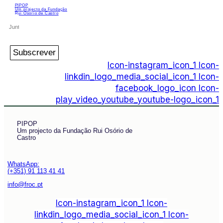
PIPOP
Um projecto da Fundação
Rui Osório de Castro
Subscrever
Icon-instagram_icon_1
Icon-
linkdin_logo_media_social_icon_1
Icon-
facebook_logo_icon
Icon-
play_video_youtube_youtube-logo_icon_1
PIPOP
Um projecto da Fundação Rui Osório de
Castro
WhatsApp:
(+351) 91 113 41 41
info@froc.pt
Icon-instagram_icon_1
Icon-
linkdin_logo_media_social_icon_1
Icon-