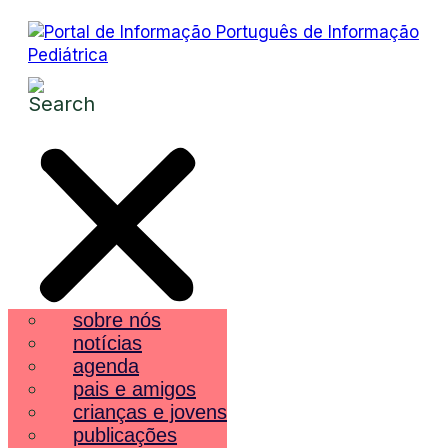
sobre nós
notícias
agenda
pais e amigos
crianças e jovens
publicações