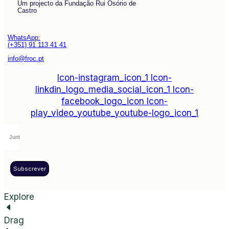
Um projecto da Fundação Rui Osório de
Castro
WhatsApp:
(+351) 91 113 41 41
info@froc.pt
Icon-instagram_icon_1
Icon-
linkdin_logo_media_social_icon_1
Icon-
facebook_logo_icon
Icon-
play_video_youtube_youtube-logo_icon_1
Subscrever
Explore
Drag