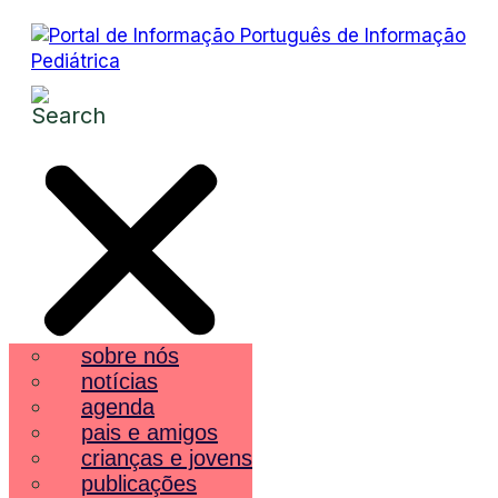
sobre nós
notícias
agenda
pais e amigos
crianças e jovens
publicações