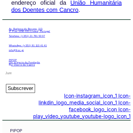
endereço oficial da
União Humanitária
dos Doentes com Cancro
.
Av. Barbosa du Bocage, 113,
3º Piso 1050-031 Lisboa, Portugal
Telefone: (+351) 21 791 50 07
WhatsApp: (+351) 91 113 41 41
info@froc.pt
PIPOP
Um projecto da Fundação
Rui Osório de Castro
Subscrever
Icon-instagram_icon_1
Icon-
linkdin_logo_media_social_icon_1
Icon-
facebook_logo_icon
Icon-
play_video_youtube_youtube-logo_icon_1
PIPOP